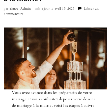
par
alaube_Admin
mis à jour le
avril 15, 2025
Laisser un
sur
commentaire
Organisation
mariage
:
Quand
déposer
mon
dossier
de
mariage
à
la
mairie
?
Vous avez avancé dans les préparatifs de votre
mariage et vous souhaitez déposer votre dossier
de mariage à la mairie, voici les étapes à suivre :