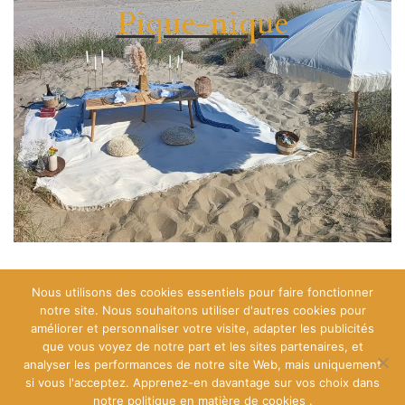
Pique-nique
Nous utilisons des cookies essentiels pour faire fonctionner
notre site. Nous souhaitons utiliser d'autres cookies pour
améliorer et personnaliser votre visite, adapter les publicités
[instagram-feed]
que vous voyez de notre part et les sites partenaires, et
analyser les performances de notre site Web, mais uniquement
si vous l'acceptez. Apprenez-en davantage sur vos choix dans
notre politique en matière de cookies .
2026 Copyright
A l'aube du mariage
.
Blossom Chic - Développé